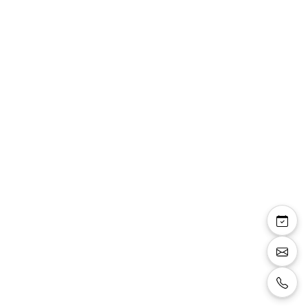
Olea
Sandales plates avec brides couleur dorée.
Size:
37
Color:
doré