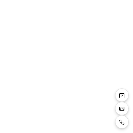
Oxane — robe courte
décolleté V manches
mousseline pierres
taille
Robe courte coupe droite, décolleté en V
devant, manches en mousseline, détail de