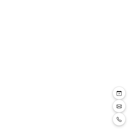
Penelope — robe
longue satin fluide
décolleté asymétrique
manche longue