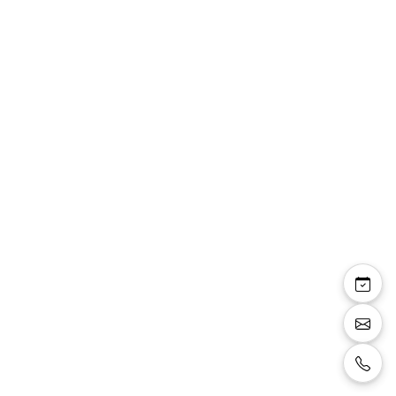
Philae — robe longue
droite sequins
décolleté V manches
longues
Robe longue forme droite, décolleté en V,
manches longues, jupe fendue, toute en