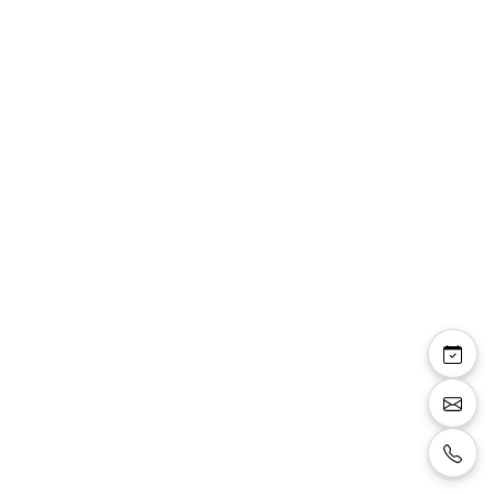
Sia — robe
asymétrique bustier
perles satin plis
Robe asymétrique, bustier avec appliques