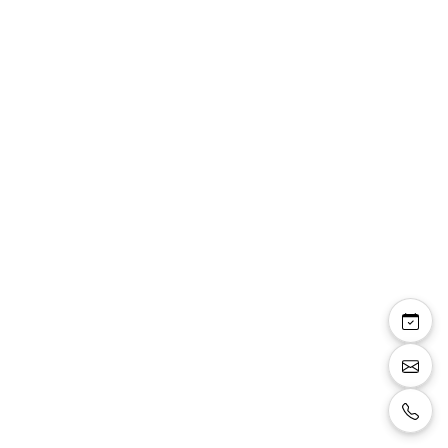
Top E463 dentelle
décolleté en V