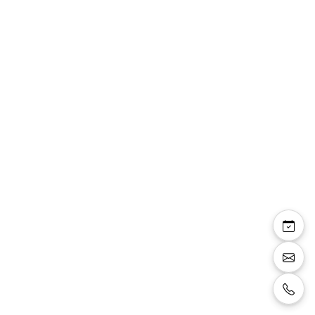
Top Eponine
chemisier fluide
décolleté rond double
rangée strass manches