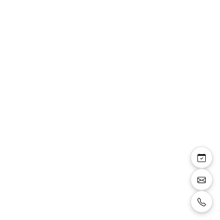
Veste Jean cintrée col
châle
Veste cintrée au tissus mat dotée d'un bouton
à l’avant et d'un col châle. Le bas des manches
est composé de boutonnières, d'une poche-