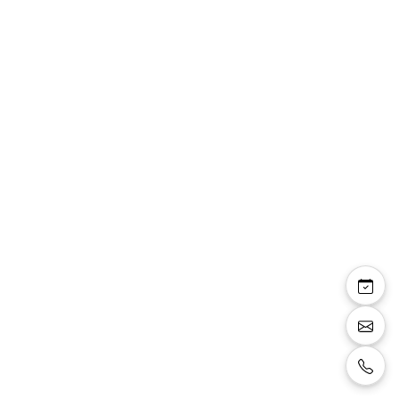
Veste smoking
471201/33
Veste de smoking couleur bleu marine avec
col tailleur en satin noir, bouton devant et
manches en satin noir, détails poches en