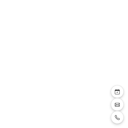
Veste smoking
471201/33
Veste de smoking couleur bleu marine avec
col tailleur en satin noir, bouton devant et
manches en satin noir, détails poches en