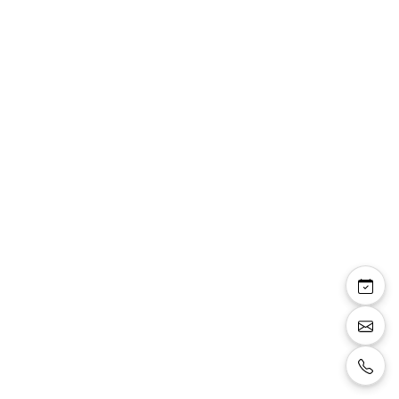
Yara — combinaison
pantalon top cache
cœur manches ballon
perles taille
Combinaison pantalon, tope en cache cœur
drapé avec manches ballon en mousseline,