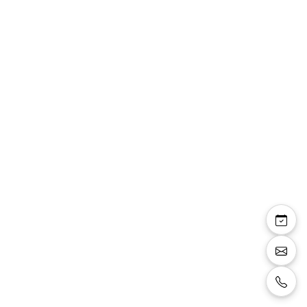
Amalia
Sandale à bride, talon carré 8 cm et 2 cm de
plateforme, paillettes et motifs, couleur
argentée.